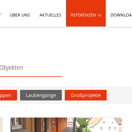
ÜBER UNS
AKTUELLES
REFERENZEN
DOWNLOA
 Objekten
eppen
Laubengänge
Großprojekte